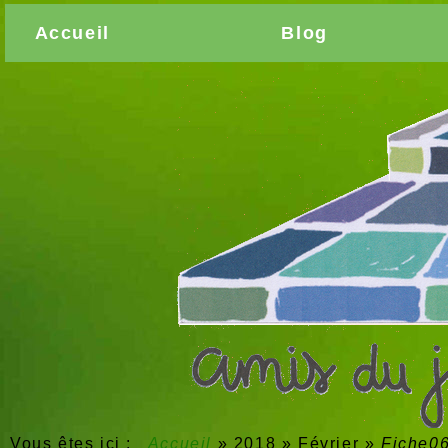
Accueil
Blog
Vous êtes ici :
Accueil
»
2018
»
Février
»
Fiche0