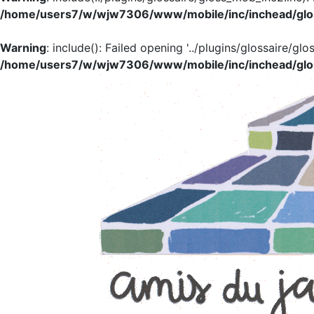
/home/users7/w/wjw7306/www/mobile/inc/inchead/glo
Warning
: include(): Failed opening '../plugins/glossaire/glo
/home/users7/w/wjw7306/www/mobile/inc/inchead/glo