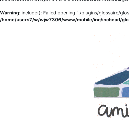
Warning
: include(): Failed opening '../plugins/glossaire/glo
/home/users7/w/wjw7306/www/mobile/inc/inchead/glo