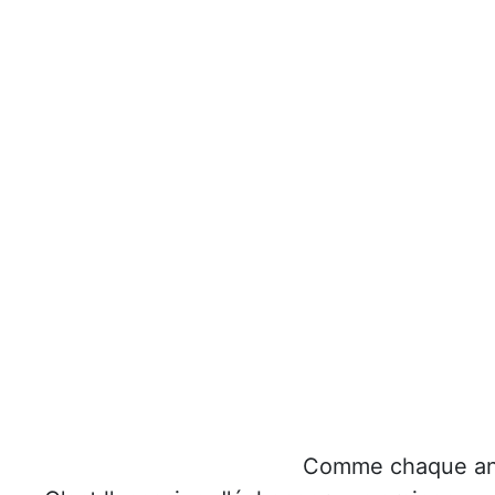
C
omme chaque anné