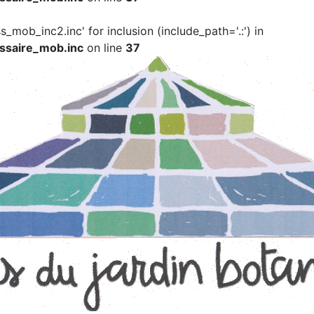
ss_mob_inc2.inc' for inclusion (include_path='.:') in
ssaire_mob.inc
on line
37