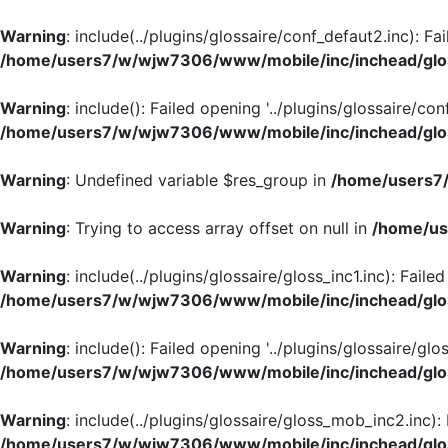
Warning
: include(../plugins/glossaire/conf_defaut2.inc): Fa
/home/users7/w/wjw7306/www/mobile/inc/inchead/glo
Warning
: include(): Failed opening '../plugins/glossaire/con
/home/users7/w/wjw7306/www/mobile/inc/inchead/glo
Warning
: Undefined variable $res_group in
/home/users7/
Warning
: Trying to access array offset on null in
/home/us
Warning
: include(../plugins/glossaire/gloss_inc1.inc): Faile
/home/users7/w/wjw7306/www/mobile/inc/inchead/glo
Warning
: include(): Failed opening '../plugins/glossaire/glos
/home/users7/w/wjw7306/www/mobile/inc/inchead/glo
Warning
: include(../plugins/glossaire/gloss_mob_inc2.inc):
/home/users7/w/wjw7306/www/mobile/inc/inchead/glo