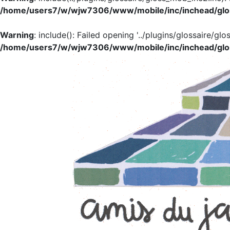
/home/users7/w/wjw7306/www/mobile/inc/inchead/glo
Warning
: include(): Failed opening '../plugins/glossaire/glo
/home/users7/w/wjw7306/www/mobile/inc/inchead/glo