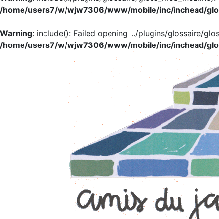
/home/users7/w/wjw7306/www/mobile/inc/inchead/glo
Warning
: include(): Failed opening '../plugins/glossaire/glo
/home/users7/w/wjw7306/www/mobile/inc/inchead/glo