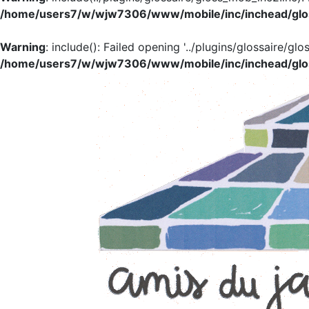
/home/users7/w/wjw7306/www/mobile/inc/inchead/glo
Warning
: include(): Failed opening '../plugins/glossaire/glo
/home/users7/w/wjw7306/www/mobile/inc/inchead/glo