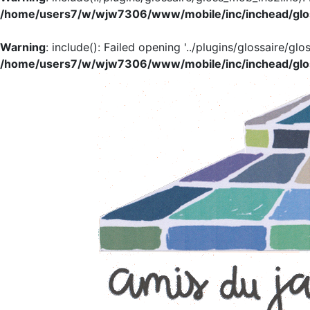
/home/users7/w/wjw7306/www/mobile/inc/inchead/glo
Warning
: include(): Failed opening '../plugins/glossaire/glo
/home/users7/w/wjw7306/www/mobile/inc/inchead/glo