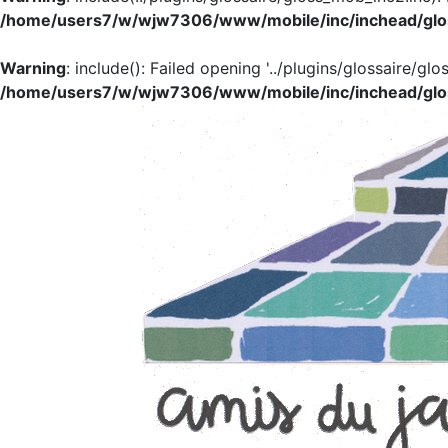
/home/users7/w/wjw7306/www/mobile/inc/inchead/glo
Warning
: include(): Failed opening '../plugins/glossaire/glo
/home/users7/w/wjw7306/www/mobile/inc/inchead/glo