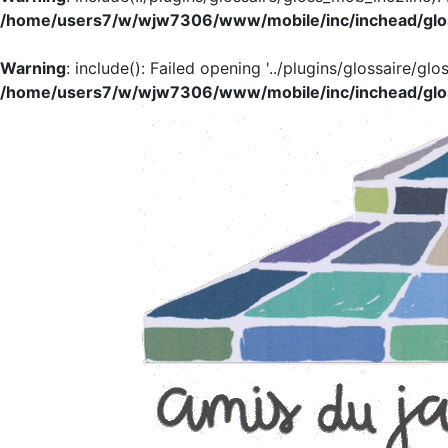
/home/users7/w/wjw7306/www/mobile/inc/inchead/glo
Warning
: include(): Failed opening '../plugins/glossaire/glo
/home/users7/w/wjw7306/www/mobile/inc/inchead/glo