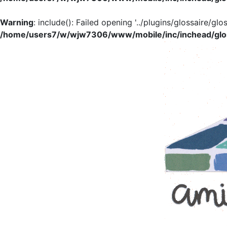
Warning
: include(): Failed opening '../plugins/glossaire/glo
/home/users7/w/wjw7306/www/mobile/inc/inchead/glo