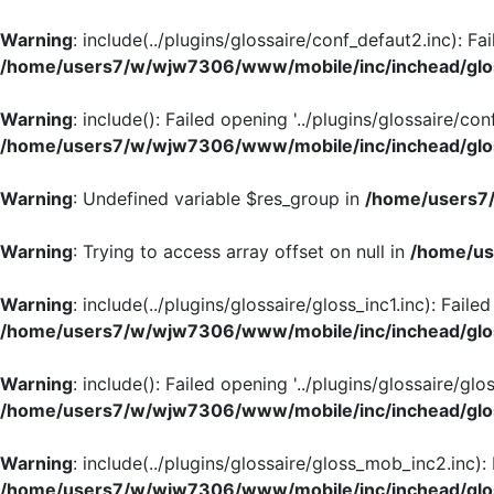
Warning
: include(../plugins/glossaire/conf_defaut2.inc): Fa
/home/users7/w/wjw7306/www/mobile/inc/inchead/glo
Warning
: include(): Failed opening '../plugins/glossaire/con
/home/users7/w/wjw7306/www/mobile/inc/inchead/glo
Warning
: Undefined variable $res_group in
/home/users7/
Warning
: Trying to access array offset on null in
/home/us
Warning
: include(../plugins/glossaire/gloss_inc1.inc): Faile
/home/users7/w/wjw7306/www/mobile/inc/inchead/glo
Warning
: include(): Failed opening '../plugins/glossaire/glos
/home/users7/w/wjw7306/www/mobile/inc/inchead/glo
Warning
: include(../plugins/glossaire/gloss_mob_inc2.inc):
/home/users7/w/wjw7306/www/mobile/inc/inchead/glo