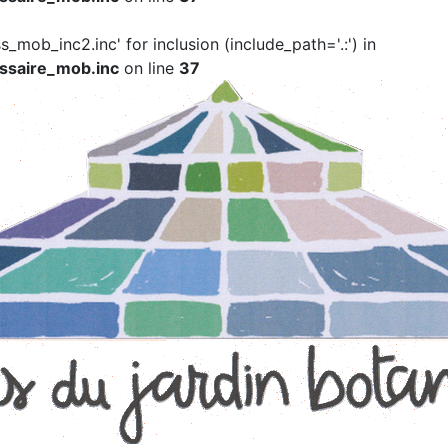
ss_mob_inc2.inc' for inclusion (include_path='.:') in
ssaire_mob.inc
on line
37