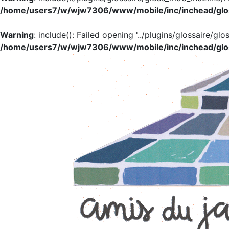
/home/users7/w/wjw7306/www/mobile/inc/inchead/glo
Warning
: include(): Failed opening '../plugins/glossaire/glo
/home/users7/w/wjw7306/www/mobile/inc/inchead/glo