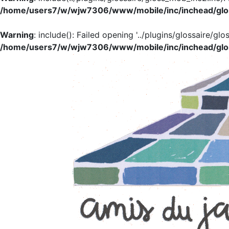
/home/users7/w/wjw7306/www/mobile/inc/inchead/glo
Warning
: include(): Failed opening '../plugins/glossaire/glo
/home/users7/w/wjw7306/www/mobile/inc/inchead/glo