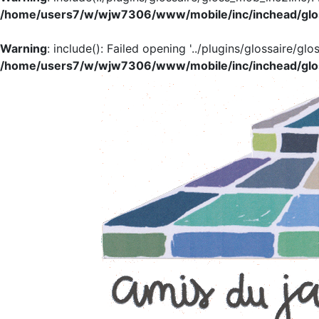
/home/users7/w/wjw7306/www/mobile/inc/inchead/glo
Warning
: include(): Failed opening '../plugins/glossaire/glo
/home/users7/w/wjw7306/www/mobile/inc/inchead/glo