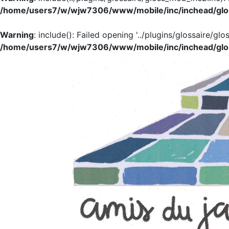
/home/users7/w/wjw7306/www/mobile/inc/inchead/glo
Warning
: include(): Failed opening '../plugins/glossaire/glo
/home/users7/w/wjw7306/www/mobile/inc/inchead/glo