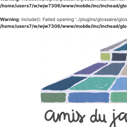
/home/users7/w/wjw7306/www/mobile/inc/inchead/glo
Warning
: include(): Failed opening '../plugins/glossaire/glo
/home/users7/w/wjw7306/www/mobile/inc/inchead/glo