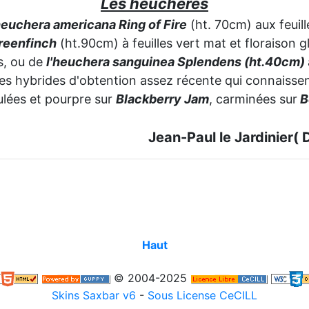
Les heuchères
heuchera americana Ring of Fire
(ht. 70cm) aux feuill
reenfinch
(ht.90cm) à feuilles vert mat et floraison g
s, ou de
l'heuchera sanguinea Splendens (ht.40cm)
es hybrides d'obtention assez récente qui connaissent
ulées et pourpre sur
Blackberry Jam
, carminées sur
B
Jean-Paul le Jardinier
Haut
© 2004-2025
Skins Saxbar v6
-
Sous License CeCILL