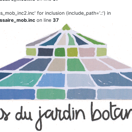
ss_mob_inc2.inc' for inclusion (include_path='.:') in
ssaire_mob.inc
on line
37