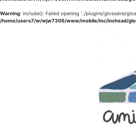
Warning
: include(): Failed opening '../plugins/glossaire/glo
/home/users7/w/wjw7306/www/mobile/inc/inchead/glo