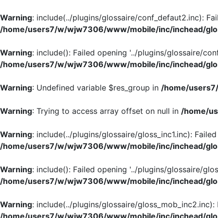
Warning
: include(../plugins/glossaire/conf_defaut2.inc): Fa
/home/users7/w/wjw7306/www/mobile/inc/inchead/glo
Warning
: include(): Failed opening '../plugins/glossaire/con
/home/users7/w/wjw7306/www/mobile/inc/inchead/glo
Warning
: Undefined variable $res_group in
/home/users7/
Warning
: Trying to access array offset on null in
/home/us
Warning
: include(../plugins/glossaire/gloss_inc1.inc): Faile
/home/users7/w/wjw7306/www/mobile/inc/inchead/glo
Warning
: include(): Failed opening '../plugins/glossaire/glos
/home/users7/w/wjw7306/www/mobile/inc/inchead/glo
Warning
: include(../plugins/glossaire/gloss_mob_inc2.inc):
/home/users7/w/wjw7306/www/mobile/inc/inchead/glo