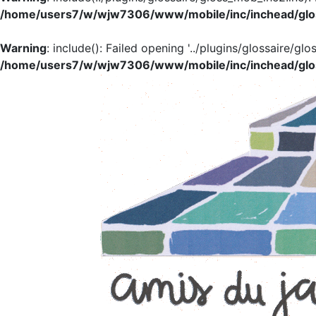
/home/users7/w/wjw7306/www/mobile/inc/inchead/glo
Warning
: include(): Failed opening '../plugins/glossaire/glo
/home/users7/w/wjw7306/www/mobile/inc/inchead/glo