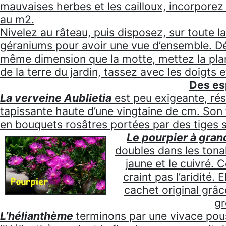
mauvaises herbes et les cailloux, incorporez
au m2.
Nivelez au râteau, puis disposez, sur toute l
géraniums pour avoir une vue d’ensemble. Dé
même dimension que la motte, mettez la plan
de la terre du jardin, tassez avec les doigts 
Des es
La verveine Aublietia
est peu exigeante, rés
tapissante haute d’une vingtaine de cm. Son 
en bouquets rosâtres portées par des tiges 
Le pourpier à gran
doubles dans les tonal
jaune et le cuivré. 
craint pas l’aridité. 
cachet original grâc
gr
L’hélianthème
terminons par une vivace pous