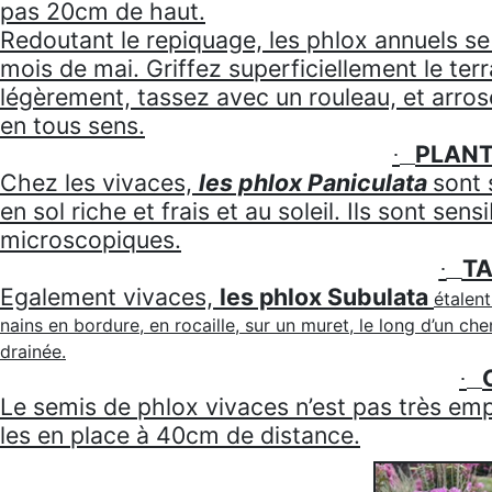
pas 20cm de haut.
Redoutant le repiquage, les phlox annuels s
mois de mai. Griffez superficiellement le terr
légèrement, tassez avec un rouleau, et arrose
en tous sens.
PLANT
·
Chez les vivaces,
les phlox Paniculata
sont 
en sol riche et frais et au soleil. Ils sont se
microscopiques.
TA
·
Egalement vivaces,
les phlox Subulata
étalent
nains en bordure, en rocaille, sur un muret, le long d’un chem
drainée.
·
Le semis de phlox vivaces n’est pas très em
les en place à 40cm de distance.