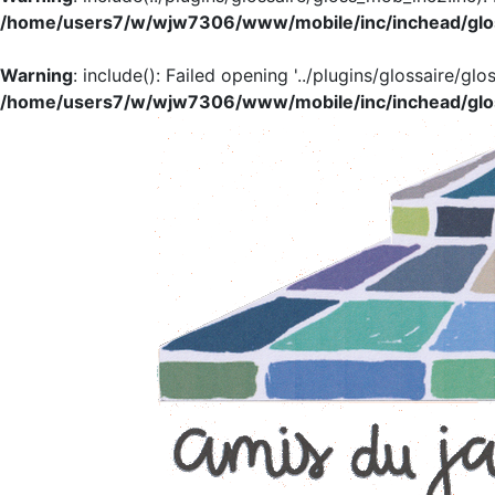
/home/users7/w/wjw7306/www/mobile/inc/inchead/glo
Warning
: include(): Failed opening '../plugins/glossaire/glo
/home/users7/w/wjw7306/www/mobile/inc/inchead/glo