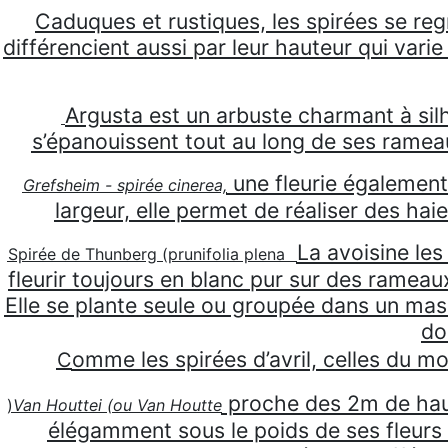
Caduques et rustiques, les spirées se regr
différencient aussi par leur hauteur qui vari
Argusta
est un arbuste charmant à sil
s’épanouissent tout au long de ses rameaux
une fleurie également
Grefsheim -
spirée cinerea,
largeur, elle permet de réaliser des hai
La avoisine les
Spirée de Thunberg (prunifolia plena
fleurir toujours en blanc pur sur des rameaux 
Elle se plante seule ou groupée dans un massi
do
omme les spirées d’avril, celles du mo
C
proche des 2m de haut
)
Van Houttei (ou Van Houtte
élégamment sous le poids de ses fleurs 