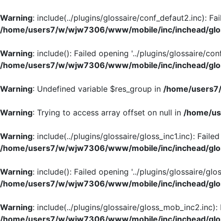
Warning
: include(../plugins/glossaire/conf_defaut2.inc): Fa
/home/users7/w/wjw7306/www/mobile/inc/inchead/glo
Warning
: include(): Failed opening '../plugins/glossaire/con
/home/users7/w/wjw7306/www/mobile/inc/inchead/glo
Warning
: Undefined variable $res_group in
/home/users7/
Warning
: Trying to access array offset on null in
/home/us
Warning
: include(../plugins/glossaire/gloss_inc1.inc): Faile
/home/users7/w/wjw7306/www/mobile/inc/inchead/glo
Warning
: include(): Failed opening '../plugins/glossaire/glos
/home/users7/w/wjw7306/www/mobile/inc/inchead/glo
Warning
: include(../plugins/glossaire/gloss_mob_inc2.inc):
/home/users7/w/wjw7306/www/mobile/inc/inchead/glo