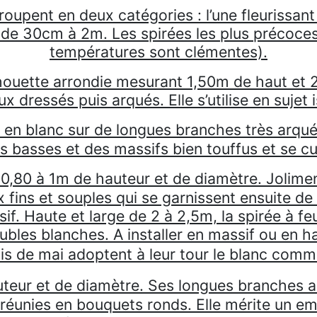
oupent en deux catégories : l’une fleurissant 
e de 30cm à 2m. Les spirées les plus précoces f
températures sont clémentes).
houette arrondie mesurant 1,50m de haut et 
 dressés puis arqués. Elle s’utilise en sujet i
 en blanc sur de longues branches très arqu
es basses et des massifs bien touffus et se cu
 0,80 à 1m de hauteur et de diamètre. Jolime
fins et souples qui se garnissent ensuite de fe
f. Haute et large de 2 à 2,5m, la spirée à feui
ubles blanches. A installer en massif ou en ha
is de mai adoptent à leur tour le blanc comme
eur et de diamètre. Ses longues branches arq
réunies en bouquets ronds. Elle mérite un e