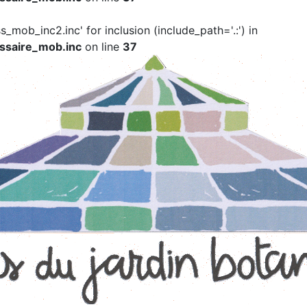
ss_mob_inc2.inc' for inclusion (include_path='.:') in
ssaire_mob.inc
on line
37