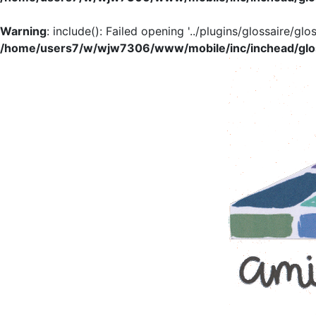
Warning
: include(): Failed opening '../plugins/glossaire/glo
/home/users7/w/wjw7306/www/mobile/inc/inchead/glo