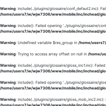
Warning
: include(../plugins/glossaire/conf_defaut2.inc): Fa
/home/users7/w/wjw7306/www/mobile/inc/inchead/glo
Warning
: include(): Failed opening '../plugins/glossaire/con
/home/users7/w/wjw7306/www/mobile/inc/inchead/glo
Warning
: Undefined variable $res_group in
/home/users7/
Warning
: Trying to access array offset on null in
/home/us
Warning
: include(../plugins/glossaire/gloss_inc1.inc): Faile
/home/users7/w/wjw7306/www/mobile/inc/inchead/glo
Warning
: include(): Failed opening '../plugins/glossaire/glos
/home/users7/w/wjw7306/www/mobile/inc/inchead/glo
Warning
: include(../plugins/glossaire/gloss_mob_inc2.inc):
/home/users7/w/wjw7306/www/mobile/inc/inchead/glo