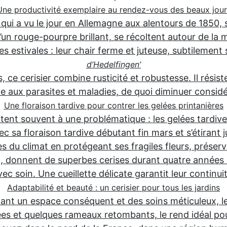
Une productivité exemplaire au rendez-vous des beaux jour
qui a vu le jour en Allemagne aux alentours de 1850,
d’un rouge-pourpre brillant, se récoltent autour de la m
s estivales : leur chair ferme et juteuse, subtilement 
d’Hedelfingen’
 ce cerisier combine rusticité et robustesse. Il résis
 aux parasites et maladies, de quoi diminuer considér
Une floraison tardive pour contrer les gelées printanières
urtent souvent à une problématique : les gelées tardive
 sa floraison tardive débutant fin mars et s’étirant j
 du climat en protégeant ses fragiles fleurs, préserva
, donnent de superbes cerises durant quatre années c
vec soin. Une cueillette délicate garantit leur continuit
Adaptabilité et beauté : un cerisier pour tous les jardins
tant un espace conséquent et des soins méticuleux, l
et quelques rameaux retombants, le rend idéal pour 