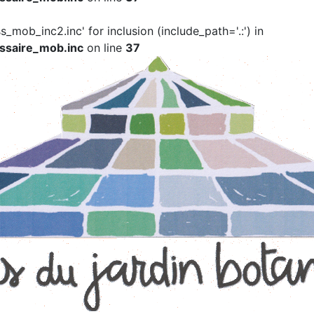
ss_mob_inc2.inc' for inclusion (include_path='.:') in
ssaire_mob.inc
on line
37