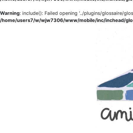
Warning
: include(): Failed opening '../plugins/glossaire/glo
/home/users7/w/wjw7306/www/mobile/inc/inchead/glo