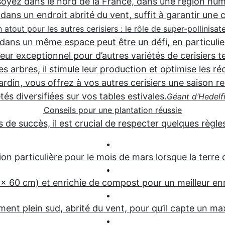
s soyez dans le nord de la France, dans une région hum
 dans un endroit abrité du vent, suffit à garantir une
 atout pour les autres cerisiers : le rôle de super-pollinisat
 dans un même espace peut être un défi, en particulier 
eur exceptionnel pour d’autres variétés de cerisiers tel
s arbres, il stimule leur production et optimise les ré
jardin, vous offrez à vos autres cerisiers une saison r
tés diversifiées sur vos tables estivales.
Géant d’Hedelf
Conseils pour une plantation réussie
de succès, il est crucial de respecter quelques règles
on particulière pour le mois de mars lorsque la terr
 x 60 cm) et enrichie de compost pour un meilleur e
ement plein sud, abrité du vent, pour qu’il capte un m