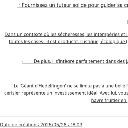
: Fournissez un tuteur solide pour guider sa cr
Dans un contexte où les sécheresses, les intempéries et l
toutes les cases : il est productif, rustique, écologique
De plus, il s’intègre parfaitement dans des
·
Le ‘Géant d’Hedelfingen’
ne se limite pas à une belle
·
cerisier représente un investissement idéal. Avec lui, vous
havre fruitier e
Date de création : 2025/05/28 : 18:03