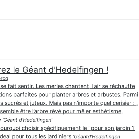
rez le Géant d’Hedelfingen !
ercq
se fait sentir. Les merles chantent, l’air se réchauffe
tions parfaites pour planter arbres et arbustes. Parmi
 sucrés et juteux. Mais pas n’importe quel cerisier : ,
semble être l’arbre rêvé pour mêler esthétisme,
e ‘Géant d’Hedelfingen’
pourquoi choisir spécifiquement le ’ pour son jardin ?
éal pour tous les jardiniers.
‘Géant
d’Hedelfingen