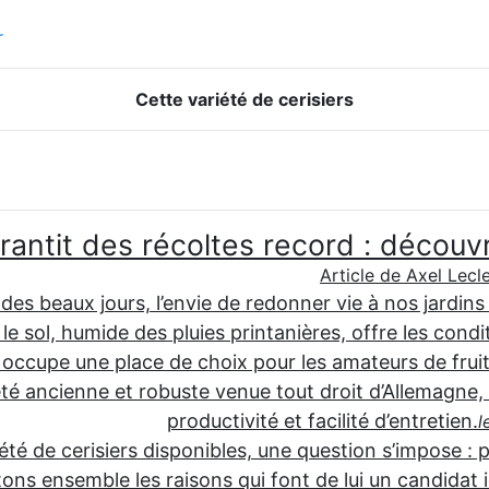
r
Cette variété de cerisiers
arantit des récoltes record : découv
Article de Axel Lecl
 des beaux jours, l’envie de redonner vie à nos jardins 
e sol, humide des pluies printanières, offre les condi
r occupe une place de choix pour les amateurs de fruits
té ancienne et robuste venue tout droit d’Allemagne, 
productivité et facilité d’entretien.
l
iété de cerisiers disponibles, une question s’impose : 
ns ensemble les raisons qui font de lui un candidat id