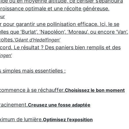
ide ou en moyenne altitude, ce cerisier s’épanouira
 croissance optimale et une récolte généreuse.
eur
pour garantir une pollinisation efficace. Ici, le se
les que ‘Burlat’, ‘Napoléon’, ‘Moreau’, ou encore ‘Van’.
coltes.
‘Géant d’Hedelfingen’
ecord. Le résultat ? Des paniers bien remplis et des
ingen’
 simples mais essentielles :
e commence à se réchauffer.
Choisissez le bon moment
nracinement.
Creusez une fosse adaptée
aximum de lumière.
Optimisez l’exposition