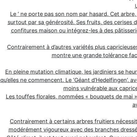
Le ‘ ne porte pas son nom par hasard. Cet arbre, 
surtout par sa générosité. Ses fruits, des cerises 
confitures maison ou intégrez-les à des pâtisserie
Contrairement à d’autres variétés plus capricieuses,
montre une grande tolérance face
En pleine mutation climatique, les jardiniers se he
qu’elles ne commencent. Le ‘Géant d’Hedelfingen’, avec
moins vulnérable aux caprices
Les touffes florales, nommées « bouquets de mai »
a
Contrairement à certains arbres fruitiers nécessi
modérément vigoureux avec des branches dressées 