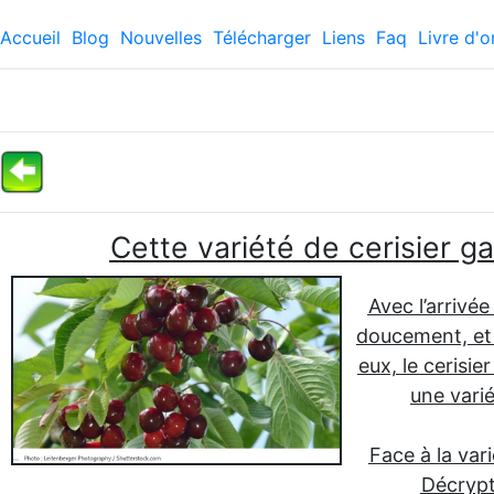
Accueil
Blog
Nouvelles
Télécharger
Liens
Faq
Livre d'o
Cette variété de cerisier g
Avec l’arrivée
doucement, et l
eux, le cerisie
une varié
Face à la var
Décrypto