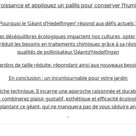
oissance et appliquez un paillis pour conserver l’humid
Pourquoi le ‘Géant d’Hedelfingen’ répond aux défis actuels 
es déséquilibres écologiques impactent nos cultures, opter p
 (réduit les besoins en traitements chimiques grâce à sa résist
qualités de pollinisateur.
‘Géant
d’Hedelfingen
 jardins de taille réduite, répondant ainsi aux nouveaux bes
En conclusion : un incontournable pour votre jardin
 fiche technique. Il incarne une approche raisonnée et dura
 combinerez plaisir gustatif, esthétique et efficacité écolog
n plantant ce géant, qui ne manquera pas de vous séduire a