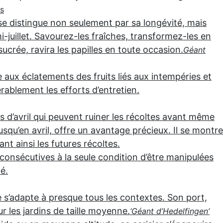
s
 se distingue non seulement par sa longévité, mais
i-juillet. Savourez-les fraîches, transformez-les en
sucrée, ravira les papilles en toute occasion.
Géant
te aux éclatements des fruits liés aux intempéries et
ablement les efforts d’entretien.
s d’avril qui peuvent ruiner les récoltes avant même
usqu’en avril, offre un avantage précieux. Il se montre
nt ainsi les futures récoltes.
onsécutives à la seule condition d’être manipulées
é.
e s’adapte à presque tous les contextes. Son port,
les jardins de taille moyenne.
‘Géant d’Hedelfingen’