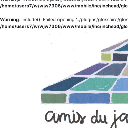
/home/users7/w/wjw7306/www/mobile/inc/inchead/glo
Warning
: include(): Failed opening '../plugins/glossaire/glo
/home/users7/w/wjw7306/www/mobile/inc/inchead/glo