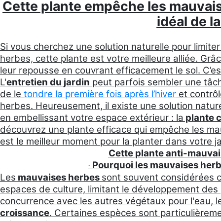
Cette plante empêche les mauvais
idéal de l
Si vous cherchez une solution naturelle pour limiter
herbes, cette plante est votre meilleure alliée. Gr
leur repousse en couvrant efficacement le sol. C’es
L'
entretien du jardin
peut parfois sembler une tâche
de le
tondre la première fois après l’hiver
et contrôl
herbes. Heureusement, il existe une solution nature
en embellissant votre espace extérieur : la
plante 
découvrez une plante efficace qui empêche les ma
est le meilleur moment pour la planter dans votre ja
Cette plante anti-mauvais
Pourquoi les mauvaises herb
·
Les
mauvaises herbes
sont souvent considérées c
espaces de culture, limitant le développement des p
concurrence avec les autres végétaux pour l'eau, le
croissance
. Certaines espèces sont particulièrem