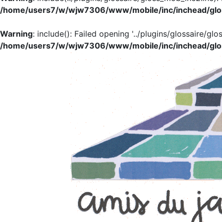
/home/users7/w/wjw7306/www/mobile/inc/inchead/glo
Warning
: include(): Failed opening '../plugins/glossaire/glo
/home/users7/w/wjw7306/www/mobile/inc/inchead/glo