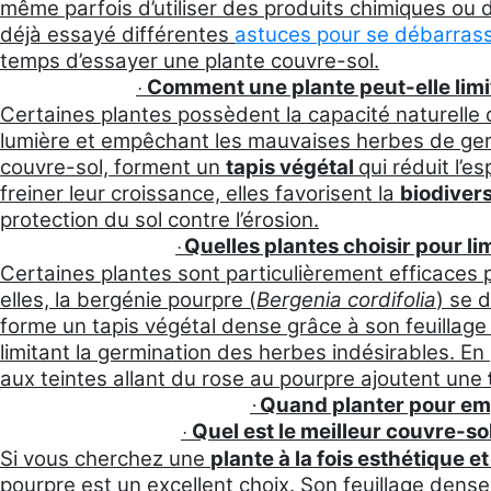
même parfois d’utiliser des produits chimiques o
déjà essayé différentes
astuces pour se débarras
temps d’essayer une plante couvre-sol.
Comment une plante peut-elle limit
·
Certaines plantes possèdent la capacité naturelle d
lumière et empêchant les mauvaises herbes de ger
couvre-sol, forment un
tapis végétal
qui réduit l’e
freiner leur croissance, elles favorisent la
biodivers
protection du sol contre l’érosion.
Quelles plantes choisir pour l
·
Certaines plantes sont particulièrement efficaces
elles, la bergénie pourpre (
Bergenia cordifolia
) se 
forme un tapis végétal dense grâce à son feuillage p
limitant la germination des herbes indésirables. En
aux teintes allant du rose au pourpre ajoutent une
Quand planter pour em
·
Quel est le meilleur couvre-so
·
Si vous cherchez une
plante à la fois esthétique e
pourpre est un excellent choix. Son feuillage dense,