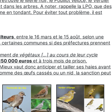
trouve le Merle noir, le Pouillot véloce, le Verdier
t dans les arbres. A noter, rappelle la LPO, que des
e en tondant. Pour éviter tout problème, il est
ulteurs
, entre le 16 mars et le 15 août, selon une
ans certaines communes si des préfectures prennent
lèvement de végétaux […] au cours de leur cycle
 150 000 euros
et à trois mois de prison.
eux vaut donc anticiper et tailler ses haies avant
, comme des œufs cassés ou un nid, la sanction peut