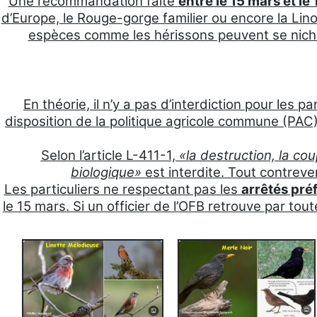
Une recommandation faite
entre le 15 mars et le
d’Europe, le Rouge-gorge familier ou encore la Lino
espèces comme les hérissons peuvent se nicher 
En théorie, il n’y a pas d’interdiction pour les pa
disposition de la politique agricole commune (PAC
Selon l’article L-411-1,
«la destruction, la cou
biologique»
est interdite. Tout contre
Les particuliers ne respectant pas les
arrêtés pré
le 15 mars. Si un officier de l’OFB retrouve par t