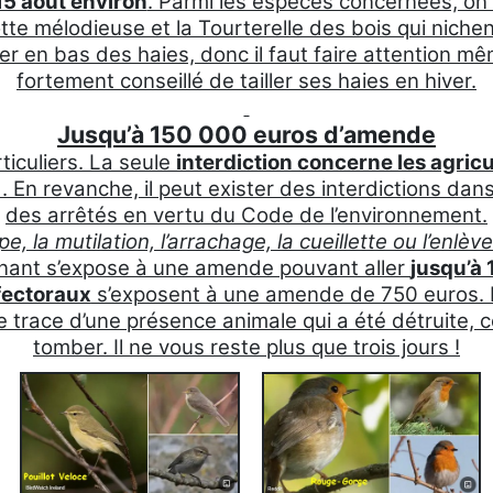
 15 août environ
. Parmi les espèces concernées, on re
tte mélodieuse et la Tourterelle des bois qui nichen
en bas des haies, donc il faut faire attention mêm
fortement conseillé de tailler ses haies en hiver.
Jusqu’à 150 000 euros d’amende
rticuliers. La seule
interdiction concerne les agric
). En revanche, il peut exister des interdictions d
des arrêtés en vertu du Code de l’environnement.
pe, la mutilation, l’arrachage, la cueillette ou l’en
venant s’expose à une amende pouvant aller
jusqu’à
fectoraux
s’exposent à une amende de 750 euros. Mi
oute trace d’une présence animale qui a été détruite
tomber. Il ne vous reste plus que trois jours !