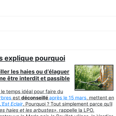
us explique pourquoi
ler les haies ou d’élaguer
e être interdit et passible
e temps idéal pour faire du
rbres
est
déconseillé
après le 15 mars
, mettent en
L’Est Eclair
. Pourquoi ? Tout simplement parce qu’il
les haies et les arbustes»
, rappelle la LPO.