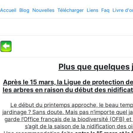
Accueil
Blog
Nouvelles
Télécharger
Liens
Faq
Livre d'o
Plus que quelques j
Après le 15 mars, la Ligue de protection d
les arbres en raison du début des nidifica
Le début du printemps approche, le beau temps
jardinage ? Sans doute. Mais pas n’importe quel jar
garde l’Office français de la biodiversité (OFB) et
s’agit de la saison de la nidification de