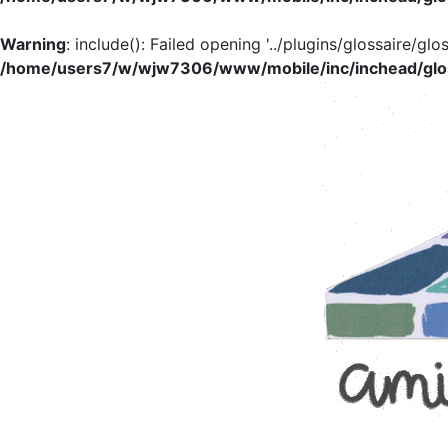
Warning
: include(): Failed opening '../plugins/glossaire/glo
/home/users7/w/wjw7306/www/mobile/inc/inchead/glo