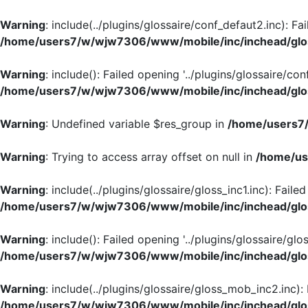
Warning
: include(../plugins/glossaire/conf_defaut2.inc): Fa
/home/users7/w/wjw7306/www/mobile/inc/inchead/glo
Warning
: include(): Failed opening '../plugins/glossaire/con
/home/users7/w/wjw7306/www/mobile/inc/inchead/glo
Warning
: Undefined variable $res_group in
/home/users7/
Warning
: Trying to access array offset on null in
/home/us
Warning
: include(../plugins/glossaire/gloss_inc1.inc): Faile
/home/users7/w/wjw7306/www/mobile/inc/inchead/glo
Warning
: include(): Failed opening '../plugins/glossaire/glos
/home/users7/w/wjw7306/www/mobile/inc/inchead/glo
Warning
: include(../plugins/glossaire/gloss_mob_inc2.inc):
/home/users7/w/wjw7306/www/mobile/inc/inchead/glo