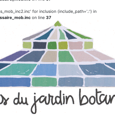
ss_mob_inc2.inc' for inclusion (include_path='.:') in
ssaire_mob.inc
on line
37