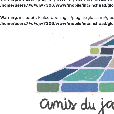
/home/users7/w/wjw7306/www/mobile/inc/inchead/glo
Warning
: include(): Failed opening '../plugins/glossaire/glo
/home/users7/w/wjw7306/www/mobile/inc/inchead/glo