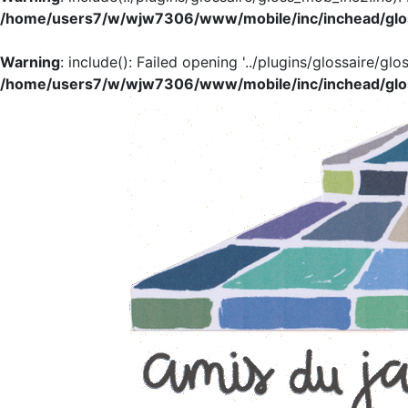
/home/users7/w/wjw7306/www/mobile/inc/inchead/glo
Warning
: include(): Failed opening '../plugins/glossaire/glo
/home/users7/w/wjw7306/www/mobile/inc/inchead/glo