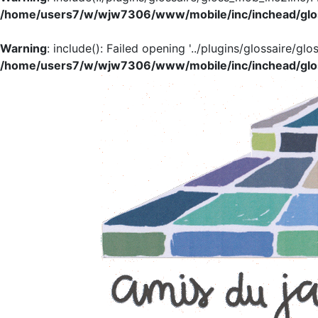
/home/users7/w/wjw7306/www/mobile/inc/inchead/glo
Warning
: include(): Failed opening '../plugins/glossaire/glo
/home/users7/w/wjw7306/www/mobile/inc/inchead/glo