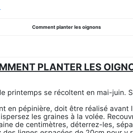
r
Comment planter les oignons
MMENT PLANTER LES OIGN
e printemps se récoltent en mai-juin. Se
t en pépinière, doit être réalisé avant
dispersez les graines à la volée. Recouv
ine de centimètres, déterrez-les, sépa
ez des lignes espacées de 20cm pour y r