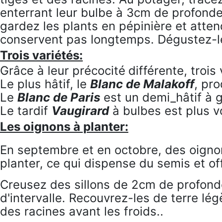
enterrant leur bulbe à 3cm de profonde
gardez les plants en pépinière et atte
conservent pas longtemps. Dégustez-les
Trois variétés:
Grâce à leur précocité
différente, troi
Le plus hâtif, le
Blanc de Malakoff
, pr
Le
Blanc de Paris
est un demi_hâtif à 
Le tardif
Vaugirard
à bulbes est plus v
Les oignons à planter:
En septembre et en octobre, des oigno
planter, ce qui dispense du semis et of
Creusez des sillons de 2cm de profonde
d'intervalle. Recouvrez-les de terre légè
des racines avant les froids.
.