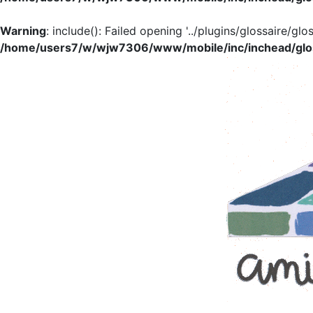
Warning
: include(): Failed opening '../plugins/glossaire/glo
/home/users7/w/wjw7306/www/mobile/inc/inchead/glo