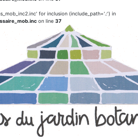
ss_mob_inc2.inc' for inclusion (include_path='.:') in
ssaire_mob.inc
on line
37