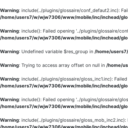
Warning
: include(../plugins/glossaire/conf_defaut2.inc): Fa
/home/users7/w/wjw7306/www/mobile/inc/inchead/glo
Warning
: include(): Failed opening '../plugins/glossaire/con
/home/users7/w/wjw7306/www/mobile/inc/inchead/glo
Warning
: Undefined variable $res_group in
/home/users7/
Warning
: Trying to access array offset on null in
/home/us
Warning
: include(../plugins/glossaire/gloss_inc1.inc): Faile
/home/users7/w/wjw7306/www/mobile/inc/inchead/glo
Warning
: include(): Failed opening '../plugins/glossaire/glos
/home/users7/w/wjw7306/www/mobile/inc/inchead/glo
Warning
: include(../plugins/glossaire/gloss_mob_inc2.inc):
/home/users7/w/wjw7306/www/mobile/inc/inchead/glo