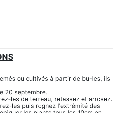
ONS
més ou cultivés à partir de bu-les, ils
 le 20 septembre.
rez-les de terreau, retassez et arrosez.
rez-les puis rognez l'extrémité des
epiquer les plants tous les 10cm en